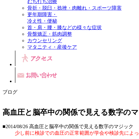
むち打ち治療
骨折・脱臼・捻挫・肉離れ・スポーツ障害
更年期障害・
冷え性・便秘
首・肩・腰・膝などの様々な症状
骨盤矯正・筋肉調整
カウンセリング
マタニティ・産後ケア
ブログ
高血圧と脳卒中の関係で見える数字の
■2014/08/26
高血圧と脳卒中の関係で見える数字のマジック
少し前に検診での血圧の正常範囲が学会や検診先によっ