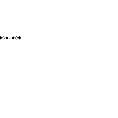
◆◇◆◇◆◇◆