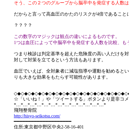
そう、この２つのグループから脳卒中を発症する人数は
だからと言って高血圧のかたのリスクが4倍であること
？？？？
この数字のマジックは観点の違いによるものです。
1つは血圧によって中脳卒中を発症する人数を比較、も
つまり検診は判定基準を超えた危険度の高い人だけを対
対して対策を立てるという方法もあります。
血圧でいえば、全対象者に減塩指導や運動を勧めるとい
りも大きな効果をもたらす可能性があります。
◇◆◇◆◇◆◇◆◇◆◇◆◇◆◇◆◇◆◇◆◇◆◇◆◇◆◇◆◇◆◇◆◇
☆「いいね！」や「ツイートする」ボタンより是非コメ
*…*…*…*…*…*…*…*…*…*…*…*…*…*
飛翔整骨院
http://hisyo-seikotsu.com/
━━━━━━━━━━━━━━━━━━━━
住所:東京都中野区中央2-58-16-401