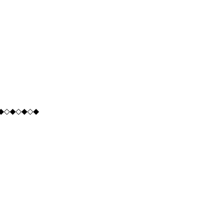
◆◇◆◇◆◇◆