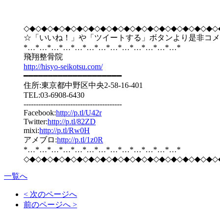
◇◆◇◆◇◆◇◆◇◆◇◆◇◆◇◆◇◆◇◆◇◆◇◆◇◆◇◆◇◆◇◆◇
☆「いいね！」や「ツイートする」ボタンより是非コメ
*…*…*…*…*…*…*…*…*…*…*…*…*…*
飛翔整骨院
http://hisyo-seikotsu.com/
━━━━━━━━━━━━━━━━━━━━
住所:東京都中野区中央2-58-16-401
TEL:03-6908-6430
----------------------------------------
Facebook:
http://p.tl/U42r
Twitter:
http://p.tl/82ZD
mixi:
http://p.tl/Rw0H
アメブロ:
http://p.tl/1z0R
*…*…*…*…*…*…*…*…*…*…*…*…*…*
◇◆◇◆◇◆◇◆◇◆◇◆◇◆◇◆◇◆◇◆◇◆◇◆◇◆◇◆◇◆◇◆◇
一覧へ
< 次のページへ
前のページへ >