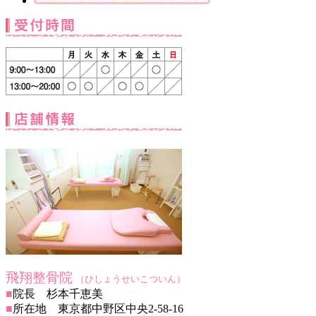
飛翔整骨院
（ひしょうせいこついん）
■
院長 杉本千恵美
■
所在地 東京都中野区中央2-58-16