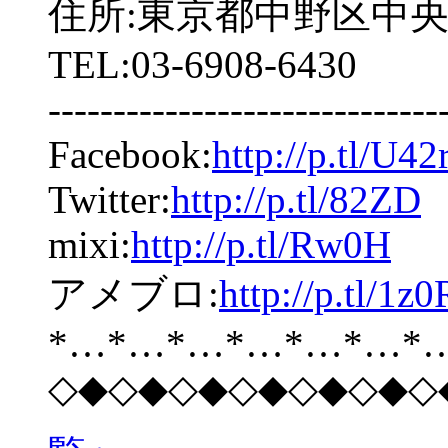
住所:東京都中野区中央2-5
TEL:03-6908-6430
------------------------------
Facebook:
http://p.tl/U42
Twitter:
http://p.tl/82ZD
mixi:
http://p.tl/Rw0H
アメブロ:
http://p.tl/1z0
*…*…*…*…*…*…*
◇◆◇◆◇◆◇◆◇◆◇◆◇