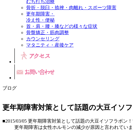
むち打ち治療
骨折・脱臼・捻挫・肉離れ・スポーツ障害
更年期障害・
冷え性・便秘
首・肩・腰・膝などの様々な症状
骨盤矯正・筋肉調整
カウンセリング
マタニティ・産後ケア
ブログ
更年期障害対策として話題の大豆イソフ
■2015/03/05
更年期障害対策として話題の大豆イソフラボン！で
更年期障害は女性ホルモンの減少が原因と言われていま