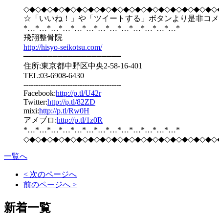
◇◆◇◆◇◆◇◆◇◆◇◆◇◆◇◆◇◆◇◆◇◆◇◆◇◆◇◆◇◆◇◆◇
☆「いいね！」や「ツイートする」ボタンより是非コメ
*…*…*…*…*…*…*…*…*…*…*…*…*…*
飛翔整骨院
http://hisyo-seikotsu.com/
━━━━━━━━━━━━━━━━━━━━
住所:東京都中野区中央2-58-16-401
TEL:03-6908-6430
----------------------------------------
Facebook:
http://p.tl/U42r
Twitter:
http://p.tl/82ZD
mixi:
http://p.tl/Rw0H
アメブロ:
http://p.tl/1z0R
*…*…*…*…*…*…*…*…*…*…*…*…*…*
◇◆◇◆◇◆◇◆◇◆◇◆◇◆◇◆◇◆◇◆◇◆◇◆◇◆◇◆◇◆◇◆◇
一覧へ
< 次のページへ
前のページへ >
新着一覧