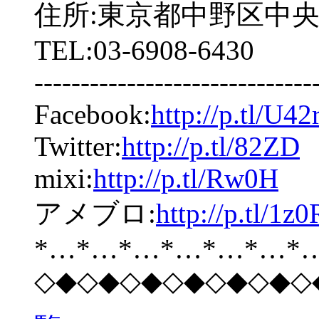
住所:東京都中野区中央2-5
TEL:03-6908-6430
------------------------------
Facebook:
http://p.tl/U42
Twitter:
http://p.tl/82ZD
mixi:
http://p.tl/Rw0H
アメブロ:
http://p.tl/1z0
*…*…*…*…*…*…*
◇◆◇◆◇◆◇◆◇◆◇◆◇